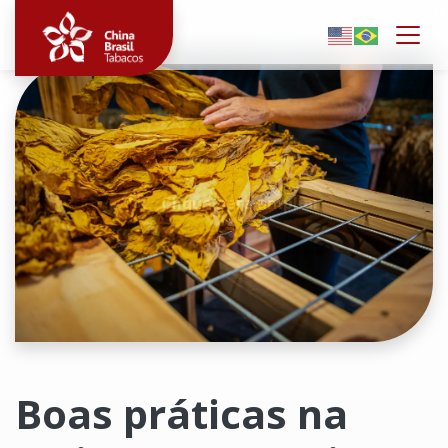
Togg
Clique para ampliar
Boas práticas na