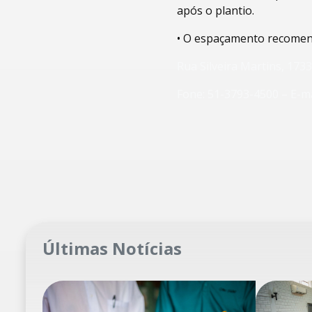
após o plantio.
•
O espaçamento recomend
Rua Silveira Martins, 173
Fone: 51-3793-4500 – E-m
Últimas Notícias