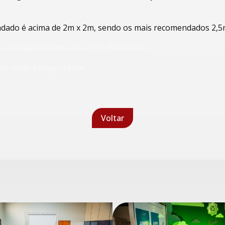
ado é acima de 2m x 2m, sendo os mais recomendados 2,5m
3 – Venâncio Aires – RS / CEP: 95800-000
ail: cbt@cbtexport.com
Voltar