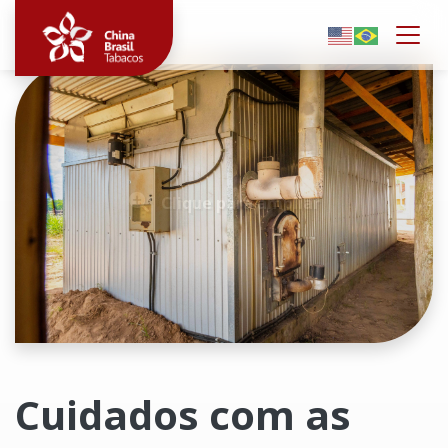
Togg
Clique para ampliar
Cuidados com as